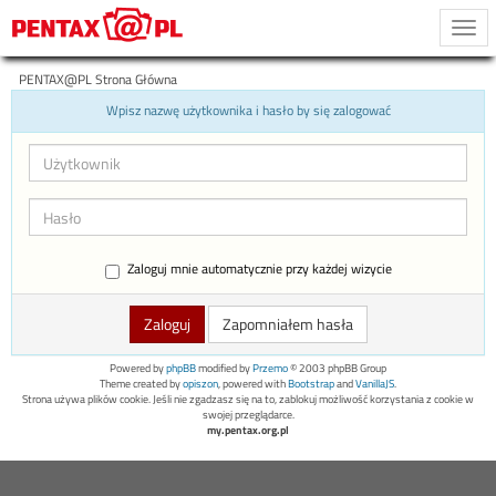
Togg
navi
PENTAX@PL Strona Główna
Wpisz nazwę użytkownika i hasło by się zalogować
Zaloguj mnie automatycznie przy każdej wizycie
Zapomniałem hasła
Powered by
phpBB
modified by
Przemo
© 2003 phpBB Group
Theme created by
opiszon
, powered with
Bootstrap
and
VanillaJS
.
Strona używa plików cookie. Jeśli nie zgadzasz się na to, zablokuj możliwość korzystania z cookie w
swojej przeglądarce.
my.pentax.org.pl