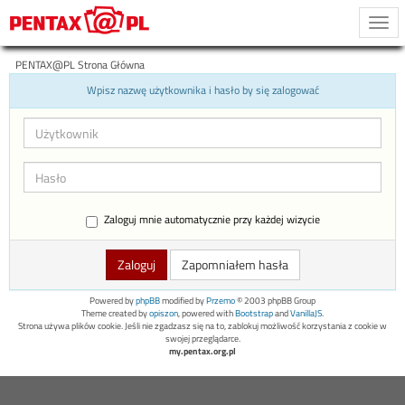
Togg
navi
PENTAX@PL Strona Główna
Wpisz nazwę użytkownika i hasło by się zalogować
Zaloguj mnie automatycznie przy każdej wizycie
Zapomniałem hasła
Powered by
phpBB
modified by
Przemo
© 2003 phpBB Group
Theme created by
opiszon
, powered with
Bootstrap
and
VanillaJS
.
Strona używa plików cookie. Jeśli nie zgadzasz się na to, zablokuj możliwość korzystania z cookie w
swojej przeglądarce.
my.pentax.org.pl