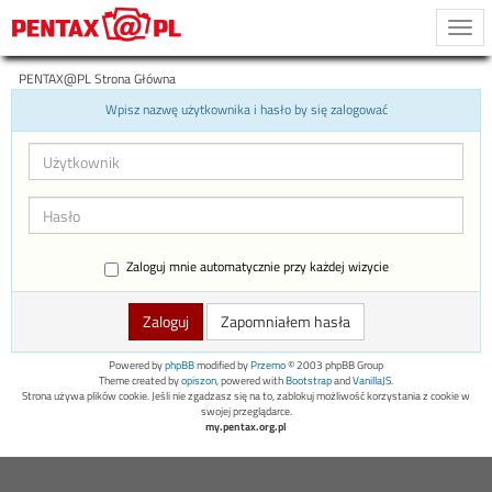
Togg
navi
PENTAX@PL Strona Główna
Wpisz nazwę użytkownika i hasło by się zalogować
Zaloguj mnie automatycznie przy każdej wizycie
Zapomniałem hasła
Powered by
phpBB
modified by
Przemo
© 2003 phpBB Group
Theme created by
opiszon
, powered with
Bootstrap
and
VanillaJS
.
Strona używa plików cookie. Jeśli nie zgadzasz się na to, zablokuj możliwość korzystania z cookie w
swojej przeglądarce.
my.pentax.org.pl