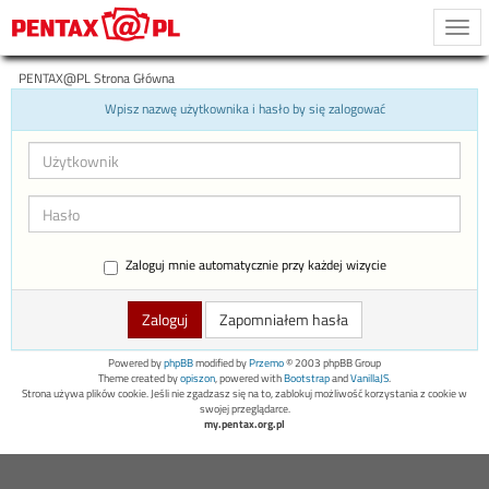
Togg
navi
PENTAX@PL Strona Główna
Wpisz nazwę użytkownika i hasło by się zalogować
Zaloguj mnie automatycznie przy każdej wizycie
Zapomniałem hasła
Powered by
phpBB
modified by
Przemo
© 2003 phpBB Group
Theme created by
opiszon
, powered with
Bootstrap
and
VanillaJS
.
Strona używa plików cookie. Jeśli nie zgadzasz się na to, zablokuj możliwość korzystania z cookie w
swojej przeglądarce.
my.pentax.org.pl