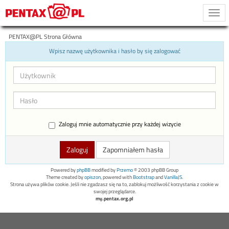
Togg
navi
PENTAX@PL Strona Główna
Wpisz nazwę użytkownika i hasło by się zalogować
Zaloguj mnie automatycznie przy każdej wizycie
Zapomniałem hasła
Powered by
phpBB
modified by
Przemo
© 2003 phpBB Group
Theme created by
opiszon
, powered with
Bootstrap
and
VanillaJS
.
Strona używa plików cookie. Jeśli nie zgadzasz się na to, zablokuj możliwość korzystania z cookie w
swojej przeglądarce.
my.pentax.org.pl