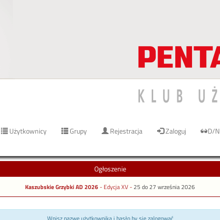
Użytkownicy
Grupy
Rejestracja
Zaloguj
D/N
Ogłoszenie
Kaszubskie Grzybki AD 2026
- Edycja XV -
25 do 27 września 2026
Wpisz nazwę użytkownika i hasło by się zalogować