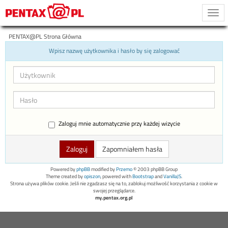
Togg
navi
PENTAX@PL Strona Główna
Wpisz nazwę użytkownika i hasło by się zalogować
Zaloguj mnie automatycznie przy każdej wizycie
Zapomniałem hasła
Powered by
phpBB
modified by
Przemo
© 2003 phpBB Group
Theme created by
opiszon
, powered with
Bootstrap
and
VanillaJS
.
Strona używa plików cookie. Jeśli nie zgadzasz się na to, zablokuj możliwość korzystania z cookie w
swojej przeglądarce.
my.pentax.org.pl