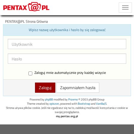
Togg
navi
PENTAX@PL Strona Główna
Wpisz nazwę użytkownika i hasło by się zalogować
Zaloguj mnie automatycznie przy każdej wizycie
Zapomniałem hasła
Powered by
phpBB
modified by
Przemo
© 2003 phpBB Group
Theme created by
opiszon
, powered with
Bootstrap
and
VanillaJS
.
Strona używa plików cookie. Jeśli nie zgadzasz się na to, zablokuj możliwość korzystania z cookie w
swojej przeglądarce.
my.pentax.org.pl