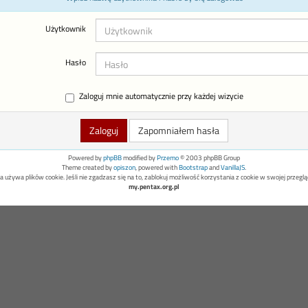
Użytkownik
Hasło
Zaloguj mnie automatycznie przy każdej wizycie
Zapomniałem hasła
Powered by
phpBB
modified by
Przemo
© 2003 phpBB Group
Theme created by
opiszon
, powered with
Bootstrap
and
VanillaJS
.
a używa plików cookie. Jeśli nie zgadzasz się na to, zablokuj możliwość korzystania z cookie w swojej przeglą
my.pentax.org.pl