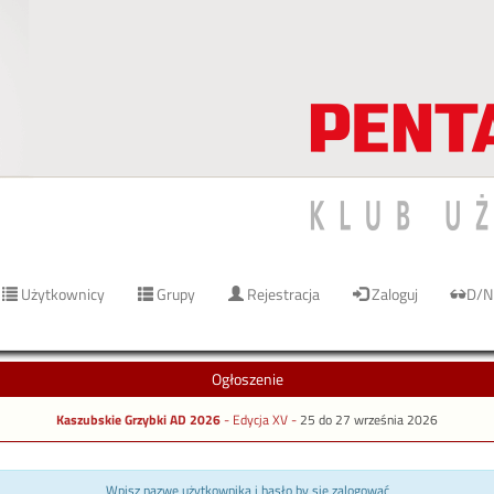
Użytkownicy
Grupy
Rejestracja
Zaloguj
D/N
Ogłoszenie
Kaszubskie Grzybki AD 2026
- Edycja XV -
25 do 27 września 2026
Wpisz nazwę użytkownika i hasło by się zalogować