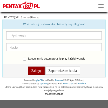
Togg
navi
PENTAX@PL Strona Główna
Wpisz nazwę użytkownika i hasło by się zalogować
Zaloguj mnie automatycznie przy każdej wizycie
Zapomniałem hasła
Powered by
phpBB
modified by
Przemo
© 2003 phpBB Group
Theme created by
opiszon
, powered with
Bootstrap
and
VanillaJS
.
Strona używa plików cookie. Jeśli nie zgadzasz się na to, zablokuj możliwość korzystania z cookie w
swojej przeglądarce.
my.pentax.org.pl