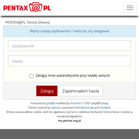
Togg
navi
PENTAX@PL Strona Główna
Wpisz nazwę użytkownika i hasło by się zalogować
Zaloguj mnie automatycznie przy każdej wizycie
Zapomniałem hasła
Powered by
phpBB
modified by
Przemo
© 2003 phpBB Group
Theme created by
opiszon
, powered with
Bootstrap
and
VanillaJS
.
Strona używa plików cookie. Jeśli nie zgadzasz się na to, zablokuj możliwość korzystania z cookie w
swojej przeglądarce.
my.pentax.org.pl