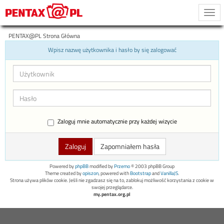
Togg
navi
PENTAX@PL Strona Główna
Wpisz nazwę użytkownika i hasło by się zalogować
Zaloguj mnie automatycznie przy każdej wizycie
Zapomniałem hasła
Powered by
phpBB
modified by
Przemo
© 2003 phpBB Group
Theme created by
opiszon
, powered with
Bootstrap
and
VanillaJS
.
Strona używa plików cookie. Jeśli nie zgadzasz się na to, zablokuj możliwość korzystania z cookie w
swojej przeglądarce.
my.pentax.org.pl