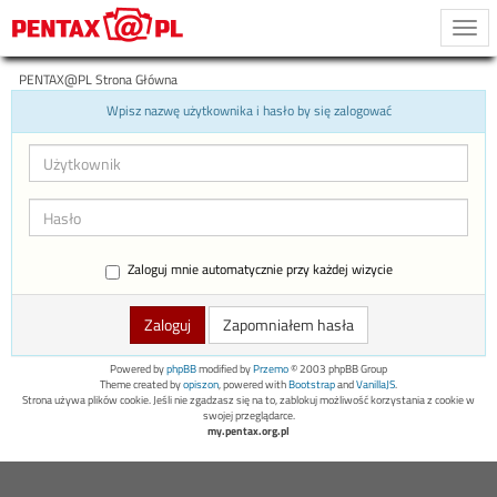
Togg
navi
PENTAX@PL Strona Główna
Wpisz nazwę użytkownika i hasło by się zalogować
Zaloguj mnie automatycznie przy każdej wizycie
Zapomniałem hasła
Powered by
phpBB
modified by
Przemo
© 2003 phpBB Group
Theme created by
opiszon
, powered with
Bootstrap
and
VanillaJS
.
Strona używa plików cookie. Jeśli nie zgadzasz się na to, zablokuj możliwość korzystania z cookie w
swojej przeglądarce.
my.pentax.org.pl