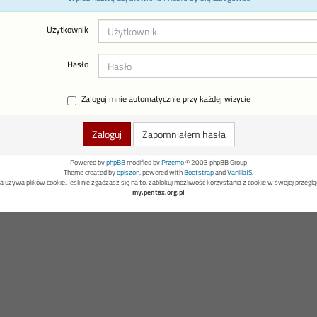
Użytkownik
Hasło
Zaloguj mnie automatycznie przy każdej wizycie
Zapomniałem hasła
Powered by
phpBB
modified by
Przemo
© 2003 phpBB Group
Theme created by
opiszon
, powered with
Bootstrap
and
VanillaJS
.
a używa plików cookie. Jeśli nie zgadzasz się na to, zablokuj możliwość korzystania z cookie w swojej przeglą
my.pentax.org.pl