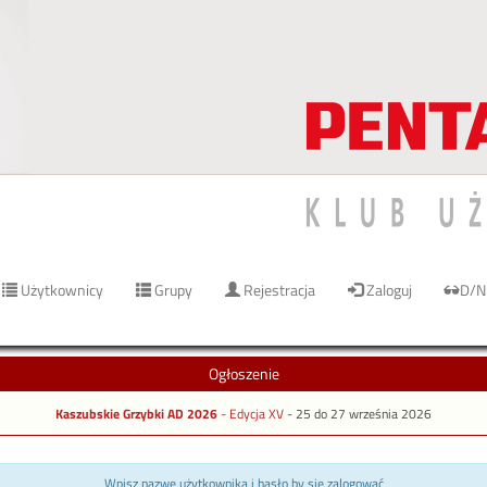
Użytkownicy
Grupy
Rejestracja
Zaloguj
D/N
Ogłoszenie
Kaszubskie Grzybki AD 2026
- Edycja XV -
25 do 27 września 2026
Wpisz nazwę użytkownika i hasło by się zalogować