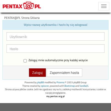
Togg
navi
PENTAX@PL Strona Główna
Wpisz nazwę użytkownika i hasło by się zalogować
Zaloguj mnie automatycznie przy każdej wizycie
Zapomniałem hasła
Powered by
phpBB
modified by
Przemo
© 2003 phpBB Group
Theme created by
opiszon
, powered with
Bootstrap
and
VanillaJS
.
Strona używa plików cookie. Jeśli nie zgadzasz się na to, zablokuj możliwość korzystania z cookie w
swojej przeglądarce.
my.pentax.org.pl