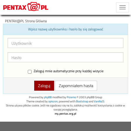
Togg
navi
PENTAX@PL Strona Główna
Wpisz nazwę użytkownika i hasło by się zalogować
Zaloguj mnie automatycznie przy każdej wizycie
Zapomniałem hasła
Powered by
phpBB
modified by
Przemo
© 2003 phpBB Group
Theme created by
opiszon
, powered with
Bootstrap
and
VanillaJS
.
Strona używa plików cookie. Jeśli nie zgadzasz się na to, zablokuj możliwość korzystania z cookie w
swojej przeglądarce.
my.pentax.org.pl