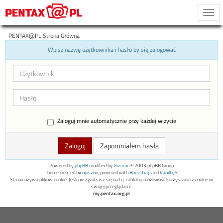
Togg
navi
PENTAX@PL Strona Główna
Wpisz nazwę użytkownika i hasło by się zalogować
Zaloguj mnie automatycznie przy każdej wizycie
Zapomniałem hasła
Powered by
phpBB
modified by
Przemo
© 2003 phpBB Group
Theme created by
opiszon
, powered with
Bootstrap
and
VanillaJS
.
Strona używa plików cookie. Jeśli nie zgadzasz się na to, zablokuj możliwość korzystania z cookie w
swojej przeglądarce.
my.pentax.org.pl