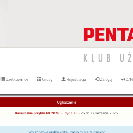
Użytkownicy
Grupy
Rejestracja
Zaloguj
D/N
Ogłoszenie
Kaszubskie Grzybki AD 2026
- Edycja XV -
25 do 27 września 2026
Wpisz nazwę użytkownika i hasło by się zalogować