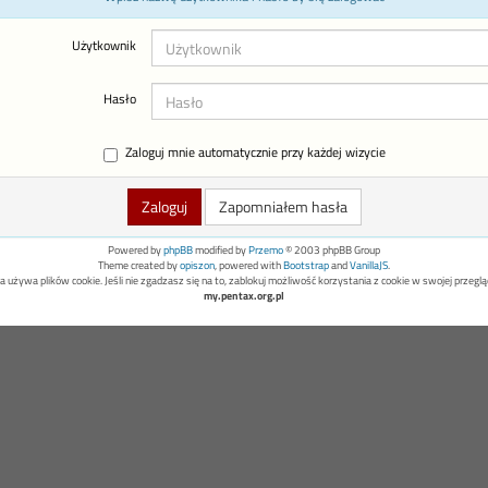
Użytkownik
Hasło
Zaloguj mnie automatycznie przy każdej wizycie
Zapomniałem hasła
Powered by
phpBB
modified by
Przemo
© 2003 phpBB Group
Theme created by
opiszon
, powered with
Bootstrap
and
VanillaJS
.
a używa plików cookie. Jeśli nie zgadzasz się na to, zablokuj możliwość korzystania z cookie w swojej przeglą
my.pentax.org.pl