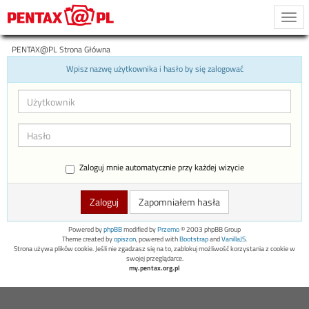
Togg
navi
PENTAX@PL Strona Główna
Wpisz nazwę użytkownika i hasło by się zalogować
Zaloguj mnie automatycznie przy każdej wizycie
Zapomniałem hasła
Powered by
phpBB
modified by
Przemo
© 2003 phpBB Group
Theme created by
opiszon
, powered with
Bootstrap
and
VanillaJS
.
Strona używa plików cookie. Jeśli nie zgadzasz się na to, zablokuj możliwość korzystania z cookie w
swojej przeglądarce.
my.pentax.org.pl