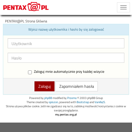
Togg
navi
PENTAX@PL Strona Główna
Wpisz nazwę użytkownika i hasło by się zalogować
Zaloguj mnie automatycznie przy każdej wizycie
Zapomniałem hasła
Powered by
phpBB
modified by
Przemo
© 2003 phpBB Group
Theme created by
opiszon
, powered with
Bootstrap
and
VanillaJS
.
Strona używa plików cookie. Jeśli nie zgadzasz się na to, zablokuj możliwość korzystania z cookie w
swojej przeglądarce.
my.pentax.org.pl