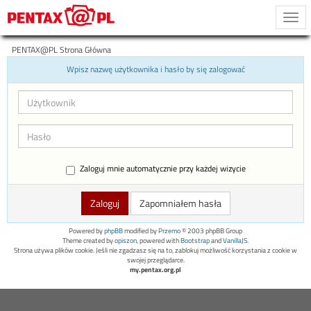
Togg
navi
PENTAX@PL Strona Główna
Wpisz nazwę użytkownika i hasło by się zalogować
Zaloguj mnie automatycznie przy każdej wizycie
Zapomniałem hasła
Powered by
phpBB
modified by
Przemo
© 2003 phpBB Group
Theme created by
opiszon
, powered with
Bootstrap
and
VanillaJS
.
Strona używa plików cookie. Jeśli nie zgadzasz się na to, zablokuj możliwość korzystania z cookie w
swojej przeglądarce.
my.pentax.org.pl