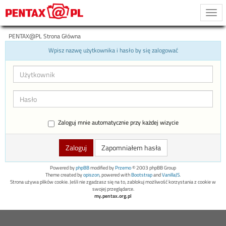
Togg
navi
PENTAX@PL Strona Główna
Wpisz nazwę użytkownika i hasło by się zalogować
Zaloguj mnie automatycznie przy każdej wizycie
Zapomniałem hasła
Powered by
phpBB
modified by
Przemo
© 2003 phpBB Group
Theme created by
opiszon
, powered with
Bootstrap
and
VanillaJS
.
Strona używa plików cookie. Jeśli nie zgadzasz się na to, zablokuj możliwość korzystania z cookie w
swojej przeglądarce.
my.pentax.org.pl