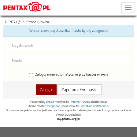
Togg
navi
PENTAX@PL Strona Główna
Wpisz nazwę użytkownika i hasło by się zalogować
Zaloguj mnie automatycznie przy każdej wizycie
Zapomniałem hasła
Powered by
phpBB
modified by
Przemo
© 2003 phpBB Group
Theme created by
opiszon
, powered with
Bootstrap
and
VanillaJS
.
Strona używa plików cookie. Jeśli nie zgadzasz się na to, zablokuj możliwość korzystania z cookie w
swojej przeglądarce.
my.pentax.org.pl