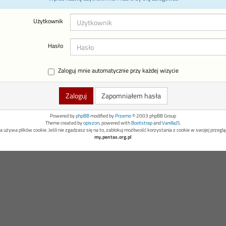
Użytkownik
Hasło
Zaloguj mnie automatycznie przy każdej wizycie
Zapomniałem hasła
Powered by
phpBB
modified by
Przemo
© 2003 phpBB Group
Theme created by
opiszon
, powered with
Bootstrap
and
VanillaJS
.
a używa plików cookie. Jeśli nie zgadzasz się na to, zablokuj możliwość korzystania z cookie w swojej przeglą
my.pentax.org.pl