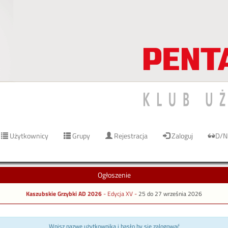
Użytkownicy
Grupy
Rejestracja
Zaloguj
D/N
Ogłoszenie
Kaszubskie Grzybki AD 2026
- Edycja XV -
25 do 27 września 2026
Wpisz nazwę użytkownika i hasło by się zalogować