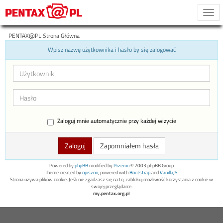
Togg
navi
PENTAX@PL Strona Główna
Wpisz nazwę użytkownika i hasło by się zalogować
Zaloguj mnie automatycznie przy każdej wizycie
Zapomniałem hasła
Powered by
phpBB
modified by
Przemo
© 2003 phpBB Group
Theme created by
opiszon
, powered with
Bootstrap
and
VanillaJS
.
Strona używa plików cookie. Jeśli nie zgadzasz się na to, zablokuj możliwość korzystania z cookie w
swojej przeglądarce.
my.pentax.org.pl