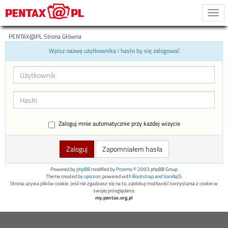
Togg
navi
PENTAX@PL Strona Główna
Wpisz nazwę użytkownika i hasło by się zalogować
Zaloguj mnie automatycznie przy każdej wizycie
Zapomniałem hasła
Powered by
phpBB
modified by
Przemo
© 2003 phpBB Group
Theme created by
opiszon
, powered with
Bootstrap
and
VanillaJS
.
Strona używa plików cookie. Jeśli nie zgadzasz się na to, zablokuj możliwość korzystania z cookie w
swojej przeglądarce.
my.pentax.org.pl