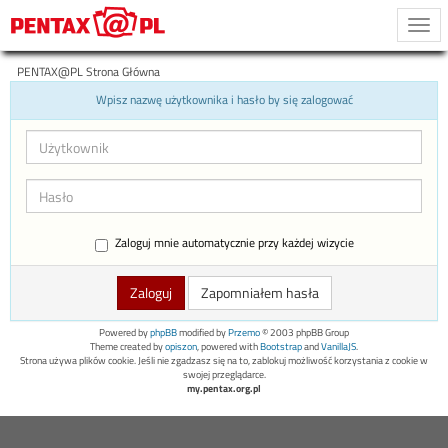
Togg
navi
PENTAX@PL Strona Główna
Wpisz nazwę użytkownika i hasło by się zalogować
Zaloguj mnie automatycznie przy każdej wizycie
Zapomniałem hasła
Powered by
phpBB
modified by
Przemo
© 2003 phpBB Group
Theme created by
opiszon
, powered with
Bootstrap
and
VanillaJS
.
Strona używa plików cookie. Jeśli nie zgadzasz się na to, zablokuj możliwość korzystania z cookie w
swojej przeglądarce.
my.pentax.org.pl