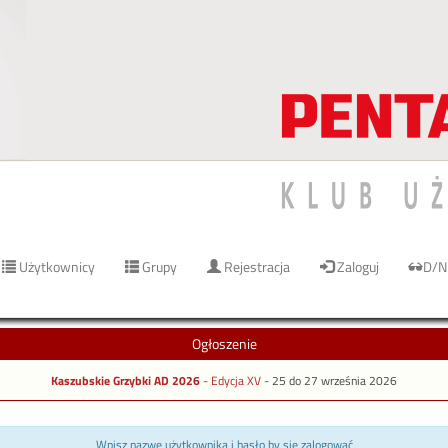
Użytkownicy
Grupy
Rejestracja
Zaloguj
D/N
Ogłoszenie
Kaszubskie Grzybki AD 2026
- Edycja XV -
25 do 27 września 2026
Wpisz nazwę użytkownika i hasło by się zalogować