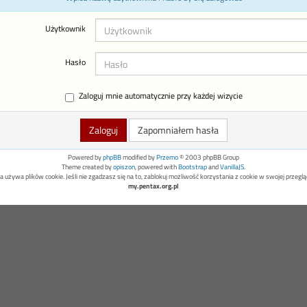
Użytkownik
Hasło
Zaloguj mnie automatycznie przy każdej wizycie
Zapomniałem hasła
Powered by
phpBB
modified by
Przemo
© 2003 phpBB Group
Theme created by
opiszon
, powered with
Bootstrap
and
VanillaJS
.
a używa plików cookie. Jeśli nie zgadzasz się na to, zablokuj możliwość korzystania z cookie w swojej przeglą
my.pentax.org.pl