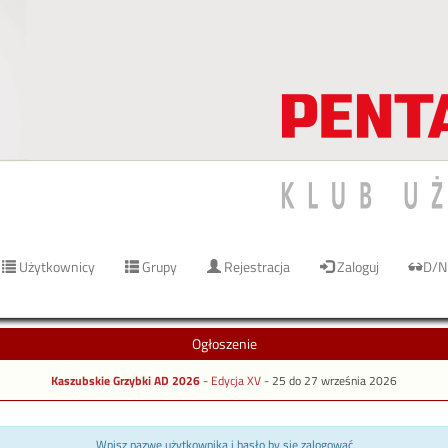
Użytkownicy
Grupy
Rejestracja
Zaloguj
D/N
Ogłoszenie
Kaszubskie Grzybki AD 2026
- Edycja XV -
25 do 27 września 2026
Wpisz nazwę użytkownika i hasło by się zalogować