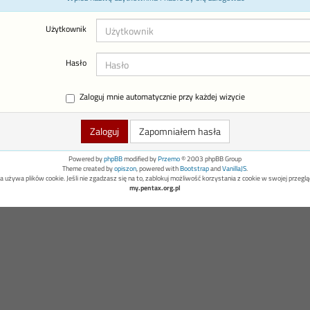
Użytkownik
Hasło
Zaloguj mnie automatycznie przy każdej wizycie
Zapomniałem hasła
Powered by
phpBB
modified by
Przemo
© 2003 phpBB Group
Theme created by
opiszon
, powered with
Bootstrap
and
VanillaJS
.
a używa plików cookie. Jeśli nie zgadzasz się na to, zablokuj możliwość korzystania z cookie w swojej przeglą
my.pentax.org.pl