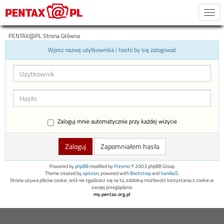
Togg
navi
PENTAX@PL Strona Główna
Wpisz nazwę użytkownika i hasło by się zalogować
Zaloguj mnie automatycznie przy każdej wizycie
Zapomniałem hasła
Powered by
phpBB
modified by
Przemo
© 2003 phpBB Group
Theme created by
opiszon
, powered with
Bootstrap
and
VanillaJS
.
Strona używa plików cookie. Jeśli nie zgadzasz się na to, zablokuj możliwość korzystania z cookie w
swojej przeglądarce.
my.pentax.org.pl