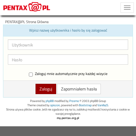
Togg
navi
PENTAX@PL Strona Główna
Wpisz nazwę użytkownika i hasło by się zalogować
Zaloguj mnie automatycznie przy każdej wizycie
Zapomniałem hasła
Powered by
phpBB
modified by
Przemo
© 2003 phpBB Group
Theme created by
opiszon
, powered with
Bootstrap
and
VanillaJS
.
Strona używa plików cookie. Jeśli nie zgadzasz się na to, zablokuj możliwość korzystania z cookie w
swojej przeglądarce.
my.pentax.org.pl