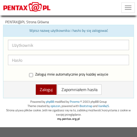
Togg
navi
PENTAX@PL Strona Główna
Wpisz nazwę użytkownika i hasło by się zalogować
Zaloguj mnie automatycznie przy każdej wizycie
Zapomniałem hasła
Powered by
phpBB
modified by
Przemo
© 2003 phpBB Group
Theme created by
opiszon
, powered with
Bootstrap
and
VanillaJS
.
Strona używa plików cookie. Jeśli nie zgadzasz się na to, zablokuj możliwość korzystania z cookie w
swojej przeglądarce.
my.pentax.org.pl