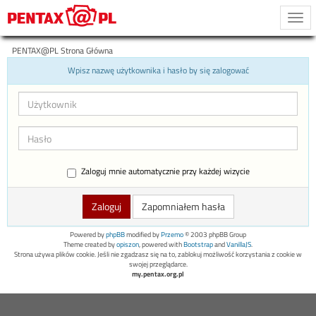
Togg
navi
PENTAX@PL Strona Główna
Wpisz nazwę użytkownika i hasło by się zalogować
Zaloguj mnie automatycznie przy każdej wizycie
Zapomniałem hasła
Powered by
phpBB
modified by
Przemo
© 2003 phpBB Group
Theme created by
opiszon
, powered with
Bootstrap
and
VanillaJS
.
Strona używa plików cookie. Jeśli nie zgadzasz się na to, zablokuj możliwość korzystania z cookie w
swojej przeglądarce.
my.pentax.org.pl