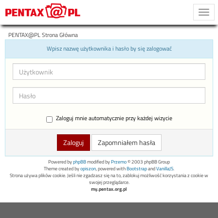
Togg
navi
PENTAX@PL Strona Główna
Wpisz nazwę użytkownika i hasło by się zalogować
Zaloguj mnie automatycznie przy każdej wizycie
Zapomniałem hasła
Powered by
phpBB
modified by
Przemo
© 2003 phpBB Group
Theme created by
opiszon
, powered with
Bootstrap
and
VanillaJS
.
Strona używa plików cookie. Jeśli nie zgadzasz się na to, zablokuj możliwość korzystania z cookie w
swojej przeglądarce.
my.pentax.org.pl