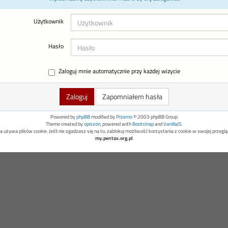
Użytkownik
Hasło
Zaloguj mnie automatycznie przy każdej wizycie
Zapomniałem hasła
Powered by
phpBB
modified by
Przemo
© 2003 phpBB Group
Theme created by
opiszon
, powered with
Bootstrap
and
VanillaJS
.
a używa plików cookie. Jeśli nie zgadzasz się na to, zablokuj możliwość korzystania z cookie w swojej przeglą
my.pentax.org.pl