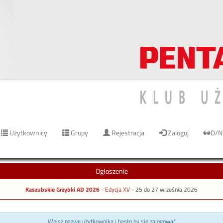
Użytkownicy
Grupy
Rejestracja
Zaloguj
D/N
Ogłoszenie
Kaszubskie Grzybki AD 2026
- Edycja XV -
25 do 27 września 2026
Wpisz nazwę użytkownika i hasło by się zalogować