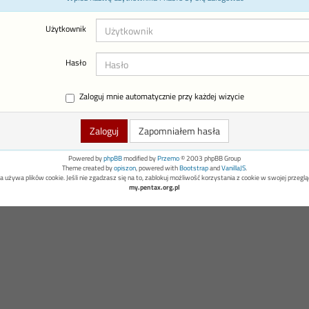
Użytkownik
Hasło
Zaloguj mnie automatycznie przy każdej wizycie
Zapomniałem hasła
Powered by
phpBB
modified by
Przemo
© 2003 phpBB Group
Theme created by
opiszon
, powered with
Bootstrap
and
VanillaJS
.
a używa plików cookie. Jeśli nie zgadzasz się na to, zablokuj możliwość korzystania z cookie w swojej przeglą
my.pentax.org.pl