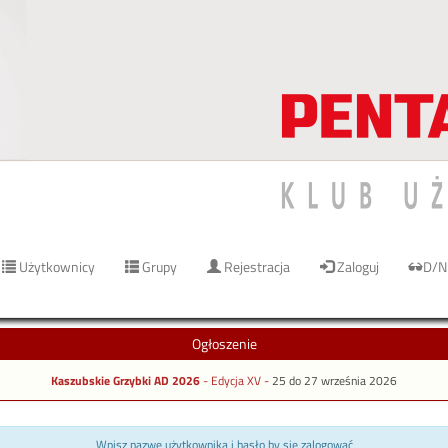
Użytkownicy
Grupy
Rejestracja
Zaloguj
D/N
Ogłoszenie
Kaszubskie Grzybki AD 2026
- Edycja XV -
25 do 27 września 2026
Wpisz nazwę użytkownika i hasło by się zalogować