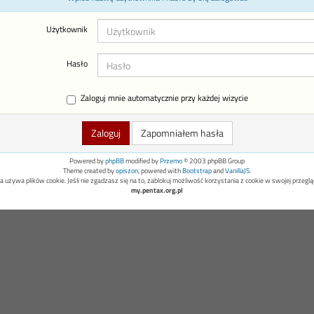
Użytkownik
Hasło
Zaloguj mnie automatycznie przy każdej wizycie
Zapomniałem hasła
Powered by
phpBB
modified by
Przemo
© 2003 phpBB Group
Theme created by
opiszon
, powered with
Bootstrap
and
VanillaJS
.
a używa plików cookie. Jeśli nie zgadzasz się na to, zablokuj możliwość korzystania z cookie w swojej przeglą
my.pentax.org.pl