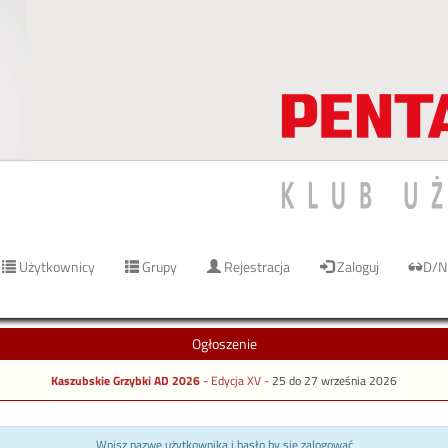
Użytkownicy
Grupy
Rejestracja
Zaloguj
D/N
Ogłoszenie
Kaszubskie Grzybki AD 2026
- Edycja XV -
25 do 27 września 2026
Wpisz nazwę użytkownika i hasło by się zalogować