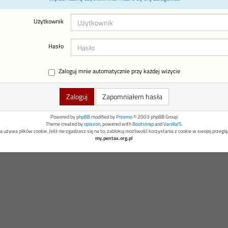
Użytkownik
Hasło
Zaloguj mnie automatycznie przy każdej wizycie
Zapomniałem hasła
Powered by
phpBB
modified by
Przemo
© 2003 phpBB Group
Theme created by
opiszon
, powered with
Bootstrap
and
VanillaJS
.
a używa plików cookie. Jeśli nie zgadzasz się na to, zablokuj możliwość korzystania z cookie w swojej przeglą
my.pentax.org.pl