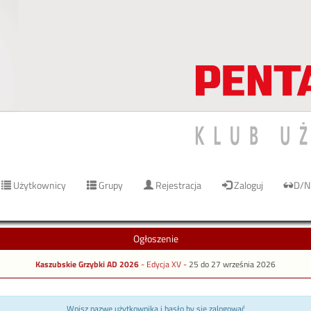
Użytkownicy
Grupy
Rejestracja
Zaloguj
D/N
Ogłoszenie
Kaszubskie Grzybki AD 2026
- Edycja XV -
25 do 27 września 2026
Wpisz nazwę użytkownika i hasło by się zalogować