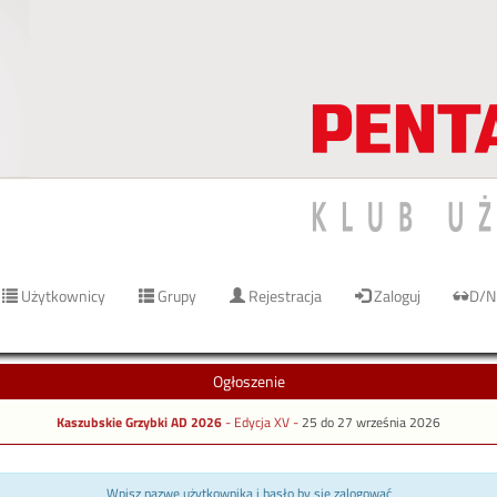
Użytkownicy
Grupy
Rejestracja
Zaloguj
D/N
Ogłoszenie
Kaszubskie Grzybki AD 2026
- Edycja XV -
25 do 27 września 2026
Wpisz nazwę użytkownika i hasło by się zalogować