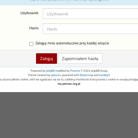
Użytkownik
Hasło
Zaloguj mnie automatycznie przy każdej wizycie
Zapomniałem hasła
Powered by
phpBB
modified by
Przemo
© 2003 phpBB Group
Theme created by
opiszon
, powered with
Bootstrap
and
VanillaJS
.
a używa plików cookie. Jeśli nie zgadzasz się na to, zablokuj możliwość korzystania z cookie w swojej przeglą
my.pentax.org.pl