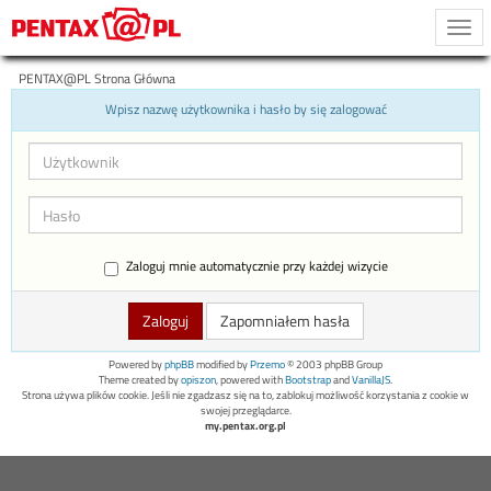
Togg
navi
PENTAX@PL Strona Główna
Wpisz nazwę użytkownika i hasło by się zalogować
Zaloguj mnie automatycznie przy każdej wizycie
Zapomniałem hasła
Powered by
phpBB
modified by
Przemo
© 2003 phpBB Group
Theme created by
opiszon
, powered with
Bootstrap
and
VanillaJS
.
Strona używa plików cookie. Jeśli nie zgadzasz się na to, zablokuj możliwość korzystania z cookie w
swojej przeglądarce.
my.pentax.org.pl