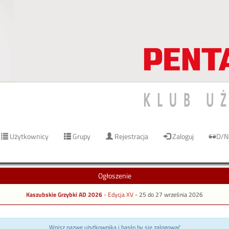
Użytkownicy
Grupy
Rejestracja
Zaloguj
D/N
Ogłoszenie
Kaszubskie Grzybki AD 2026
- Edycja XV -
25 do 27 września 2026
Wpisz nazwę użytkownika i hasło by się zalogować