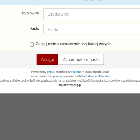
Użytkownik
Hasło
Zaloguj mnie automatycznie przy każdej wizycie
Zapomniałem hasła
Powered by
phpBB
modified by
Przemo
© 2003 phpBB Group
Theme created by
opiszon
, powered with
Bootstrap
and
VanillaJS
.
a używa plików cookie. Jeśli nie zgadzasz się na to, zablokuj możliwość korzystania z cookie w swojej przeglą
my.pentax.org.pl