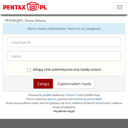
Togg
navi
PENTAX@PL Strona Główna
Wpisz nazwę użytkownika i hasło by się zalogować
Zaloguj mnie automatycznie przy każdej wizycie
Zapomniałem hasła
Powered by
phpBB
modified by
Przemo
© 2003 phpBB Group
Theme created by
opiszon
, powered with
Bootstrap
and
VanillaJS
.
Strona używa plików cookie. Jeśli nie zgadzasz się na to, zablokuj możliwość korzystania z cookie w
swojej przeglądarce.
my.pentax.org.pl