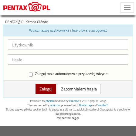
Togg
navi
PENTAX@PL Strona Główna
Wpisz nazwę użytkownika i hasło by się zalogować
Zaloguj mnie automatycznie przy każdej wizycie
Zapomniałem hasła
Powered by
phpBB
modified by
Przemo
© 2003 phpBB Group
Theme created by
opiszon
, powered with
Bootstrap
and
VanillaJS
.
Strona używa plików cookie. Jeśli nie zgadzasz się na to, zablokuj możliwość korzystania z cookie w
swojej przeglądarce.
my.pentax.org.pl