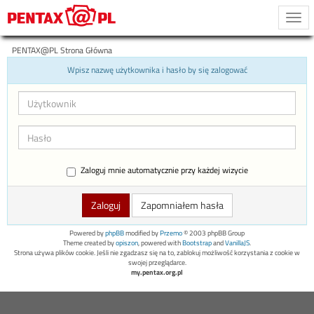
Togg
navi
PENTAX@PL Strona Główna
Wpisz nazwę użytkownika i hasło by się zalogować
Zaloguj mnie automatycznie przy każdej wizycie
Zapomniałem hasła
Powered by
phpBB
modified by
Przemo
© 2003 phpBB Group
Theme created by
opiszon
, powered with
Bootstrap
and
VanillaJS
.
Strona używa plików cookie. Jeśli nie zgadzasz się na to, zablokuj możliwość korzystania z cookie w
swojej przeglądarce.
my.pentax.org.pl