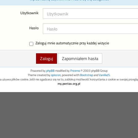
Użytkownik
Hasło
Zaloguj mnie automatycznie przy każdej wizycie
Zapomniałem hasła
Powered by
phpBB
modified by
Przemo
© 2003 phpBB Group
Theme created by
opiszon
, powered with
Bootstrap
and
VanillaJS
.
a używa plików cookie. Jeśli nie zgadzasz się na to, zablokuj możliwość korzystania z cookie w swojej przeglą
my.pentax.org.pl