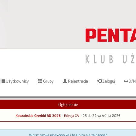
Użytkownicy
Grupy
Rejestracja
Zaloguj
D/N
Ogłoszenie
Kaszubskie Grzybki AD 2026
- Edycja XV -
25 do 27 września 2026
Wpisz nazwę użytkownika i hasło by się zalogować