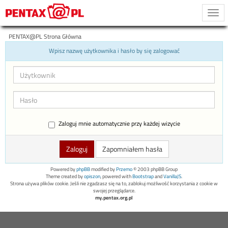
Togg
navi
PENTAX@PL Strona Główna
Wpisz nazwę użytkownika i hasło by się zalogować
Zaloguj mnie automatycznie przy każdej wizycie
Zapomniałem hasła
Powered by
phpBB
modified by
Przemo
© 2003 phpBB Group
Theme created by
opiszon
, powered with
Bootstrap
and
VanillaJS
.
Strona używa plików cookie. Jeśli nie zgadzasz się na to, zablokuj możliwość korzystania z cookie w
swojej przeglądarce.
my.pentax.org.pl