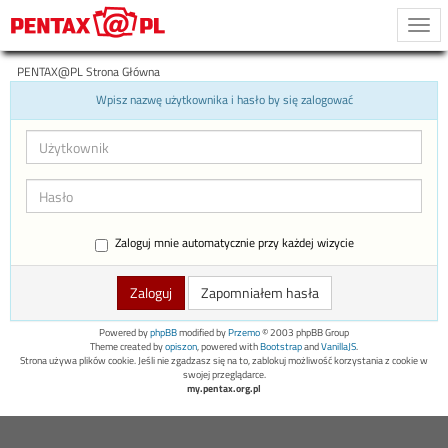
Togg
navi
PENTAX@PL Strona Główna
Wpisz nazwę użytkownika i hasło by się zalogować
Zaloguj mnie automatycznie przy każdej wizycie
Zapomniałem hasła
Powered by
phpBB
modified by
Przemo
© 2003 phpBB Group
Theme created by
opiszon
, powered with
Bootstrap
and
VanillaJS
.
Strona używa plików cookie. Jeśli nie zgadzasz się na to, zablokuj możliwość korzystania z cookie w
swojej przeglądarce.
my.pentax.org.pl