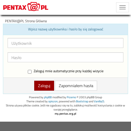
Togg
navi
PENTAX@PL Strona Główna
Wpisz nazwę użytkownika i hasło by się zalogować
Zaloguj mnie automatycznie przy każdej wizycie
Zapomniałem hasła
Powered by
phpBB
modified by
Przemo
© 2003 phpBB Group
Theme created by
opiszon
, powered with
Bootstrap
and
VanillaJS
.
Strona używa plików cookie. Jeśli nie zgadzasz się na to, zablokuj możliwość korzystania z cookie w
swojej przeglądarce.
my.pentax.org.pl