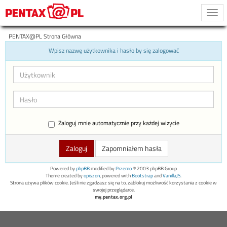
Togg
navi
PENTAX@PL Strona Główna
Wpisz nazwę użytkownika i hasło by się zalogować
Zaloguj mnie automatycznie przy każdej wizycie
Zapomniałem hasła
Powered by
phpBB
modified by
Przemo
© 2003 phpBB Group
Theme created by
opiszon
, powered with
Bootstrap
and
VanillaJS
.
Strona używa plików cookie. Jeśli nie zgadzasz się na to, zablokuj możliwość korzystania z cookie w
swojej przeglądarce.
my.pentax.org.pl