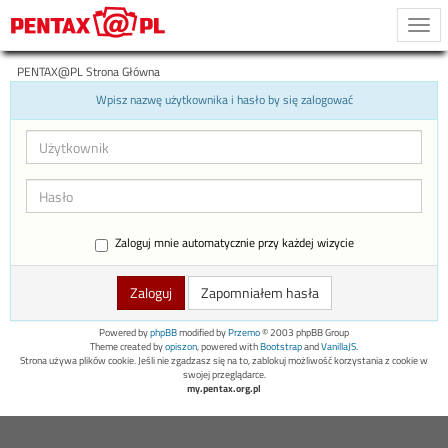
Togg
navi
PENTAX@PL Strona Główna
Wpisz nazwę użytkownika i hasło by się zalogować
Zaloguj mnie automatycznie przy każdej wizycie
Zapomniałem hasła
Powered by
phpBB
modified by
Przemo
© 2003 phpBB Group
Theme created by
opiszon
, powered with
Bootstrap
and
VanillaJS
.
Strona używa plików cookie. Jeśli nie zgadzasz się na to, zablokuj możliwość korzystania z cookie w
swojej przeglądarce.
my.pentax.org.pl